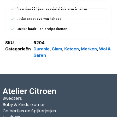
Meer dan
10+ jaar
specialist in breien & haken
Leuke
creatieve workshops
Unieke
haak-, en breipakketten
SKU
6204
Categorieën
Durable
,
Glam
,
Katoen
,
Merken
,
Wol &
Garen
Atelier Citroen
Sweaters
Baby & Kinderkamer
Colbertjes en Spijkerjasjes