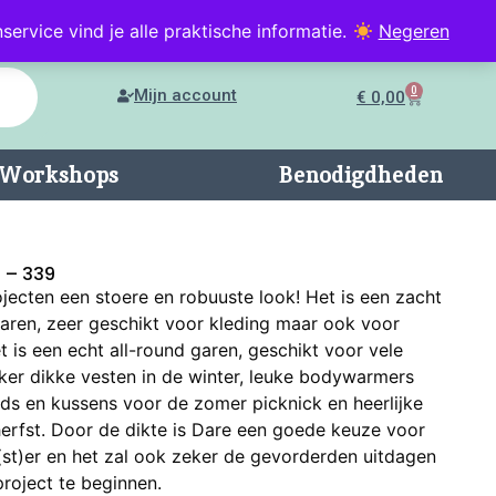
service vind je alle praktische informatie.
Negeren
0
Mijn account
€
0,00
n/Workshops
Benodigdheden
s – 339
jecten een stoere en robuuste look! Het is een zacht
lgaren, zeer geschikt voor kleding maar ook voor
t is een echt all-round garen, geschikt voor vele
kker dikke vesten in de winter, leuke bodywarmers
ids en kussens voor de zomer picknick en heerlijke
herfst. Door de dikte is Dare een goede keuze voor
st)er en het zal ook zeker de gevorderden uitdagen
roject te beginnen.