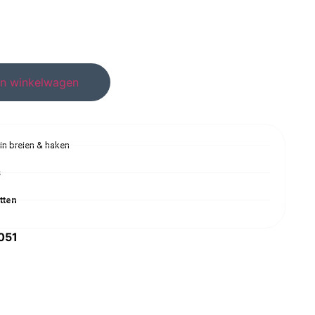
n winkelwagen
 in breien & haken
s
tten
051