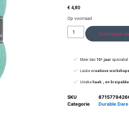
€
4,80
Op voorraad
Toevoegen aa
Meer dan
10+ jaar
specialist
Leuke
creatieve workshop
Unieke
haak-, en breipakke
SKU
8715779426
Categorie
Durable Dare