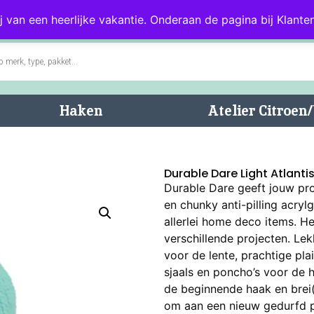
0)
Blog
Klantenservice
j van een heerlijke vakantie. Onderaan de pagina bij Klanten
Haken
Atelier Citroe
Durable Dare Light Atlanti
Durable Dare geeft jouw pro
en chunky anti-pilling acry
allerlei home deco items. He
verschillende projecten. Le
voor de lente, prachtige pla
sjaals en poncho’s voor de 
de beginnende haak en brei(
om aan een nieuw gedurfd p