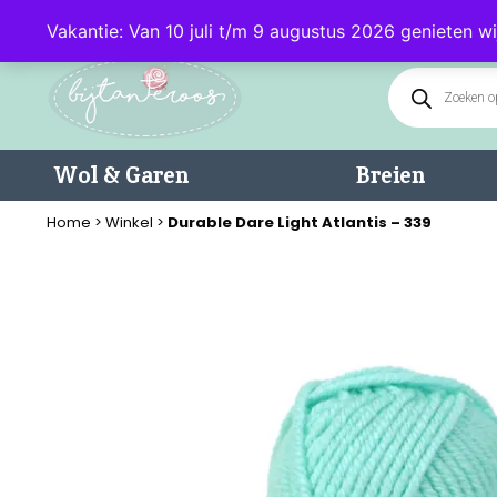
Klantenservice: 085 - 0602232 (maandag t/m donderdag van 9.00-17.0
Vakantie: Van 10 juli t/m 9 augustus 2026 genieten wi
Wol & Garen
Breien
Home
>
Winkel
>
Durable Dare Light Atlantis – 339