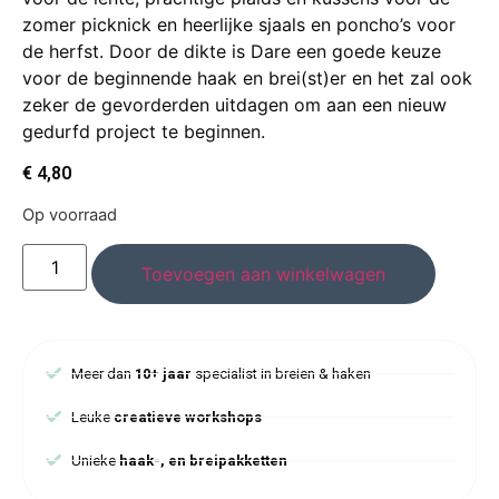
zomer picknick en heerlijke sjaals en poncho’s voor
de herfst. Door de dikte is Dare een goede keuze
voor de beginnende haak en brei(st)er en het zal ook
zeker de gevorderden uitdagen om aan een nieuw
gedurfd project te beginnen.
€
4,80
Op voorraad
Toevoegen aan winkelwagen
Meer dan
10+ jaar
specialist in breien & haken
Leuke
creatieve workshops
Unieke
haak-, en breipakketten