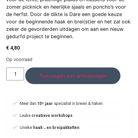
zomer picknick en heerlijke sjaals en poncho’s voor
de herfst. Door de dikte is Dare een goede keuze
voor de beginnende haak en brei(st)er en het zal ook
zeker de gevorderden uitdagen om aan een nieuw
gedurfd project te beginnen.
€
4,80
Op voorraad
Toevoegen aan winkelwagen
Meer dan
10+ jaar
specialist in breien & haken
Leuke
creatieve workshops
Unieke
haak-, en breipakketten