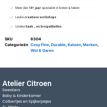
Meer dan
10+ jaar
specialist in breien & haken
Leuke
creatieve workshops
Unieke
haak-, en breipakketten
SKU
6304
Categorieën
Cosy Fine
,
Durable
,
Katoen
,
Merken
,
Wol & Garen
Atelier Citroen
Sweaters
Baby & Kinderkamer
Colbertjes en Spijkerjasjes