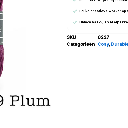
Leuke
creatieve workshop
Unieke
haak-, en breipakke
SKU
6227
Categorieën
Cosy
,
Durabl