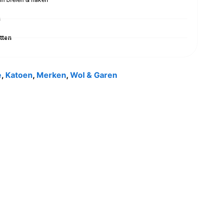
s
tten
e
,
Katoen
,
Merken
,
Wol & Garen