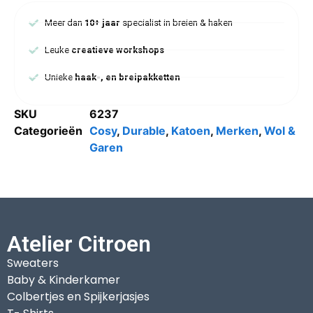
Meer dan
10+ jaar
specialist in breien & haken
Leuke
creatieve workshops
Unieke
haak-, en breipakketten
SKU
6237
Categorieën
Cosy
,
Durable
,
Katoen
,
Merken
,
Wol &
Garen
Atelier Citroen
Sweaters
Baby & Kinderkamer
Colbertjes en Spijkerjasjes