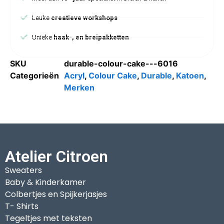
Leuke
creatieve workshops
Unieke
haak-, en breipakketten
SKU
durable-colour-cake---6016
Categorieën
Acryl
,
Colour Cake
,
Durable
,
Katoen
,
Merken
Atelier Citroen
Sweaters
Baby & Kinderkamer
Colbertjes en Spijkerjasjes
T- Shirts
Tegeltjes met teksten