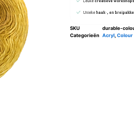
Leuke
creatieve workshop
Unieke
haak-, en breipakke
SKU
durable-colo
Categorieën
Acryl
,
Colour