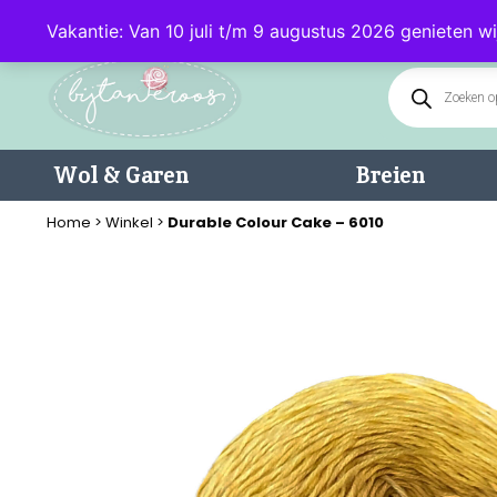
Klantenservice: 085 - 0602232 (maandag t/m donderdag van 9.00-17.0
Vakantie: Van 10 juli t/m 9 augustus 2026 genieten wi
Wol & Garen
Breien
Home
>
Winkel
>
Durable Colour Cake – 6010