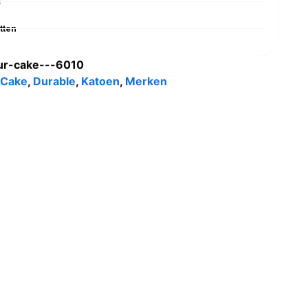
s
tten
ur-cake---6010
 Cake
,
Durable
,
Katoen
,
Merken