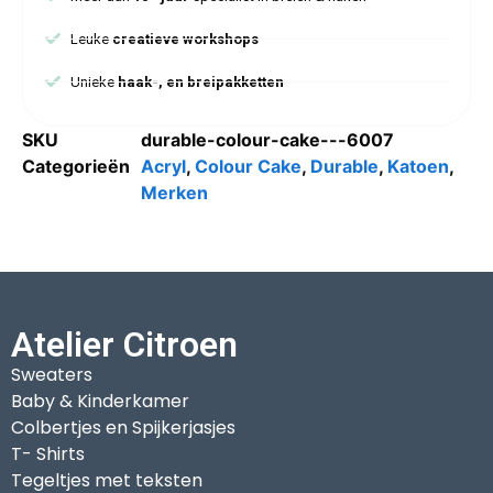
Leuke
creatieve workshops
Unieke
haak-, en breipakketten
SKU
durable-colour-cake---6007
Categorieën
Acryl
,
Colour Cake
,
Durable
,
Katoen
,
Merken
Atelier Citroen
Sweaters
Baby & Kinderkamer
Colbertjes en Spijkerjasjes
T- Shirts
Tegeltjes met teksten