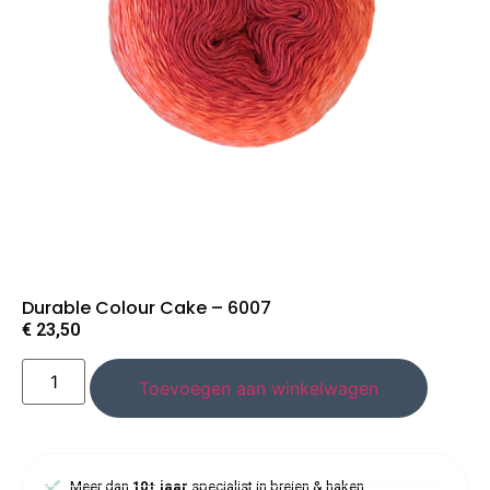
Durable Colour Cake – 6007
€
23,50
Toevoegen aan winkelwagen
Meer dan
10+ jaar
specialist in breien & haken