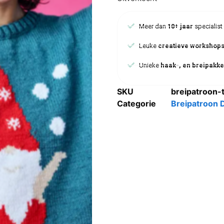
Meer dan
10+ jaar
specialist
Leuke
creatieve workshop
Unieke
haak-, en breipakke
SKU
breipatroon-t
Categorie
Breipatroon