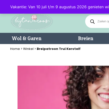
Klantenservice: 085 - 0602232 (maandag t/m donderdag van 9.00-17.0
Vakantie: Van 10 juli t/m 9 augustus 2026 genieten wi
Wol & Garen
Breien
Home
>
Winkel
>
Breipatroon Trui Kerstelf