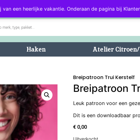
0)
Blog
Klantenservice
j van een heerlijke vakantie. Onderaan de pagina bij Klanten
Haken
Atelier Citroe
Breipatroon Trui Kerstelf
Breipatroon Tr
Leuk patroon voor een gezell
Dit is een downloadbaar pr
€
0,00
Uitverkocht