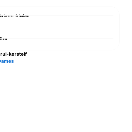
 in breien & haken
s
tten
rui-kerstelf
 Dames