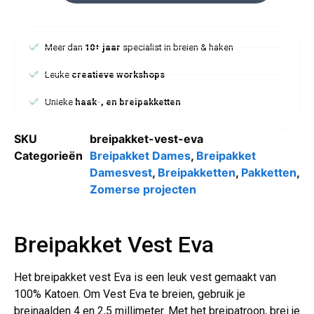
Meer dan
10+ jaar
specialist in breien & haken
Leuke
creatieve workshops
Unieke
haak-, en breipakketten
SKU
breipakket-vest-eva
Categorieën
Breipakket Dames
,
Breipakket
Damesvest
,
Breipakketten
,
Pakketten
,
Zomerse projecten
Breipakket Vest Eva
Het breipakket vest Eva is een leuk vest gemaakt van
100% Katoen. Om Vest Eva te breien, gebruik je
breinaalden 4 en 2,5 millimeter. Met het breipatroon, brei je