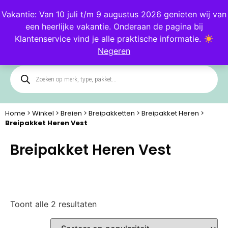
Blog
Klantenservice
Vakantie: Van 10 juli t/m 9 augustus 2026 genieten wij van
een heerlijke vakantie. Onderaan de pagina bij
0
Klantenservice vind je alle praktische informatie.
Negeren
Home
>
Winkel
>
Breien
>
Breipakketten
>
Breipakket Heren
>
Breipakket Heren Vest
Breipakket Heren Vest
Toont alle 2 resultaten