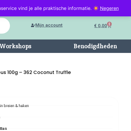
service vind je alle praktische informatie.
Negeren
0
Mijn account
€
0,00
n/Workshops
Benodigdheden
us 100g – 362 Coconut Truffle
 in breien & haken
s
tten