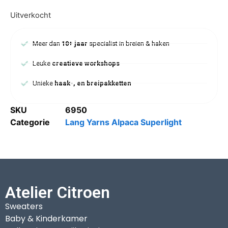
Uitverkocht
Meer dan
10+ jaar
specialist in breien & haken
Leuke
creatieve workshops
Unieke
haak-, en breipakketten
SKU
6950
Categorie
Lang Yarns Alpaca Superlight
Atelier Citroen
Sweaters
Baby & Kinderkamer