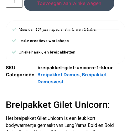
Toevoegen aan winkelwagen
Meer dan
10+ jaar
specialist in breien & haken
Leuke
creatieve workshops
Unieke
haak-, en breipakketten
SKU
breipakket-gilet-unicorn-1-kleur
Categorieën
Breipakket Dames
,
Breipakket
Damesvest
Breipakket Gilet Unicorn:
Het breipakket Gilet Unicorn is een leuk kort
bodywarmertje gemaakt van Lang Yarns Bold en Bold