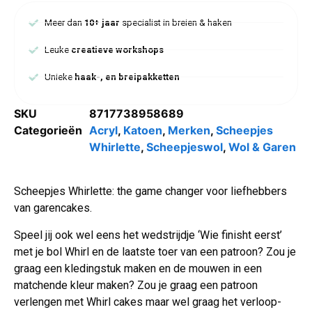
Meer dan
10+ jaar
specialist in breien & haken
Leuke
creatieve workshops
Unieke
haak-, en breipakketten
SKU
8717738958689
Categorieën
Acryl
,
Katoen
,
Merken
,
Scheepjes
Whirlette
,
Scheepjeswol
,
Wol & Garen
Scheepjes Whirlette: the game changer voor liefhebbers
van garencakes.
Speel jij ook wel eens het wedstrijdje ‘Wie finisht eerst’
met je bol Whirl en de laatste toer van een patroon? Zou je
graag een kledingstuk maken en de mouwen in een
matchende kleur maken? Zou je graag een patroon
verlengen met Whirl cakes maar wel graag het verloop-