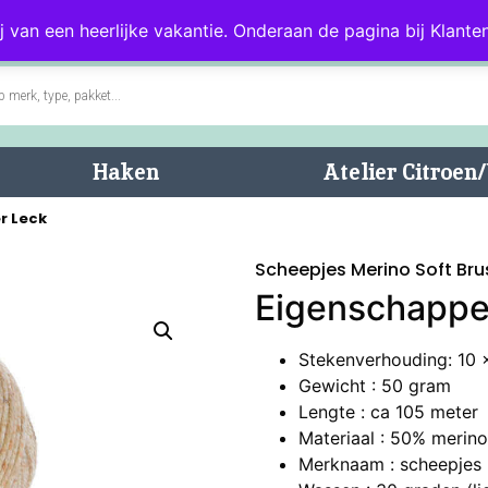
0)
Blog
Klantenservice
j van een heerlijke vakantie. Onderaan de pagina bij Klanten
Haken
Atelier Citroe
r Leck
Scheepjes Merino Soft Bru
Eigenschappe
Stekenverhouding: 10 x
Gewicht : 50 gram
Lengte : ca 105 meter
Materiaal : 50% merin
Merknaam : scheepjes