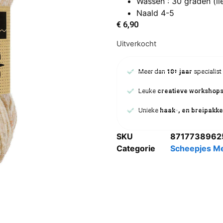
Wassen : 30 graden (li
Naald 4-5
€
6,90
Uitverkocht
Meer dan
10+ jaar
specialist
Leuke
creatieve workshop
Unieke
haak-, en breipakke
SKU
8717738962
Categorie
Scheepjes Me