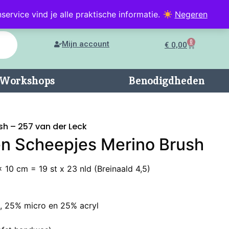
service vind je alle praktische informatie.
Negeren
0
Mijn account
€
0,00
n/Workshops
Benodigdheden
sh – 257 van der Leck
n Scheepjes Merino Brush
 10 cm = 19 st x 23 nld (Breinaald 4,5)
o, 25% micro en 25% acryl