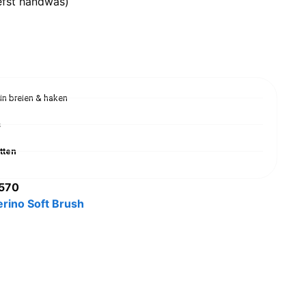
efst handwas)
 in breien & haken
s
tten
570
rino Soft Brush