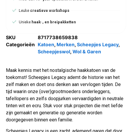
Leuke
creatieve workshops
Unieke
haak-, en breipakketten
SKU
8717738659838
Categorieën
Katoen
,
Merken
,
Scheepjes Legacy
,
Scheepjeswol
,
Wol & Garen
Maak kennis met het nostalgische haakkatoen van de
toekomst! Scheepjes Legacy ademt de historie van het
zelf maken en doet ons denken aan vervlogen tijden. De
tijd waarin onze (over)grootmoeders onderleggers,
tafellopers en zelfs doopjurken vervaardigden in neutrale
tinten wit en ecru. Stuk voor stuk projecten die met liefde
zijn gemaakt en generatie op generatie worden
doorgegeven binnen een familie.
Scheepjes Legacy is een zacht, ademend garen dat door