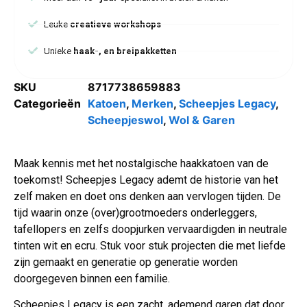
Leuke
creatieve workshops
Unieke
haak-, en breipakketten
SKU
8717738659883
Categorieën
Katoen
,
Merken
,
Scheepjes Legacy
,
Scheepjeswol
,
Wol & Garen
Maak kennis met het nostalgische haakkatoen van de
toekomst! Scheepjes Legacy ademt de historie van het
zelf maken en doet ons denken aan vervlogen tijden. De
tijd waarin onze (over)grootmoeders onderleggers,
tafellopers en zelfs doopjurken vervaardigden in neutrale
tinten wit en ecru. Stuk voor stuk projecten die met liefde
zijn gemaakt en generatie op generatie worden
doorgegeven binnen een familie.
Scheepjes Legacy is een zacht, ademend garen dat door