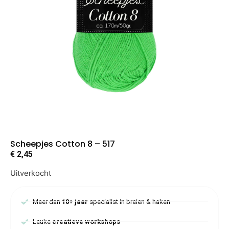
Scheepjes Cotton 8 – 517
€
2,45
Uitverkocht
Meer dan
10+ jaar
specialist in breien & haken
Leuke
creatieve workshops