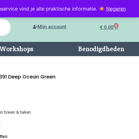
service vind je alle praktische informatie.
Negeren
0
Mijn account
€
0,00
n/Workshops
Benodigdheden
 391 Deep Ocean Green
 in breien & haken
s
tten