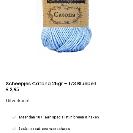
Scheepjes Catona 25gr – 173 Bluebell
€
2,95
Uitverkocht
Meer dan
10+ jaar
specialist in breien & haken
Leuke
creatieve workshops