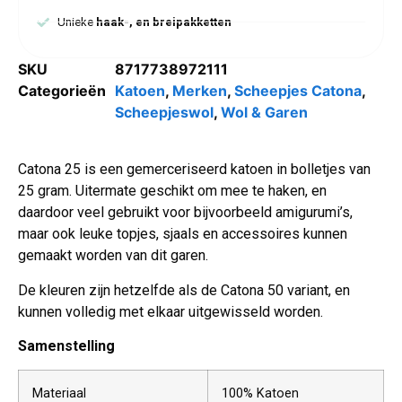
Unieke
haak-, en breipakketten
SKU
8717738972111
Categorieën
Katoen
,
Merken
,
Scheepjes Catona
,
Scheepjeswol
,
Wol & Garen
Catona 25 is een gemerceriseerd katoen in bolletjes van
25 gram. Uitermate geschikt om mee te haken, en
daardoor veel gebruikt voor bijvoorbeeld amigurumi’s,
maar ook leuke topjes, sjaals en accessoires kunnen
gemaakt worden van dit garen.
De kleuren zijn hetzelfde als de Catona 50 variant, en
kunnen volledig met elkaar uitgewisseld worden.
Samenstelling
Materiaal
100% Katoen