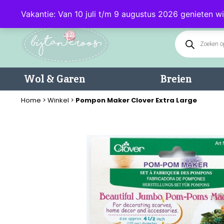
Klantenservice: 085 - 0602232 (maandag t/m donderdag van 9.00-17.0
Vakantie: Van 10 juli t/m 9 augustus 2026 genieten wi
Wol & Garen
Breien
Home
>
Winkel
>
Pompon Maker Clover Extra Large