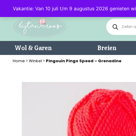
Klantenservice: 085 - 0602232 (maandag t/m donderdag van 9.00-17.0
Vakantie: Van 10 juli t/m 9 augustus 2026 genieten wi
Wol & Garen
Breien
Home
>
Winkel
>
Pingouin Pingo Speed – Grenadine