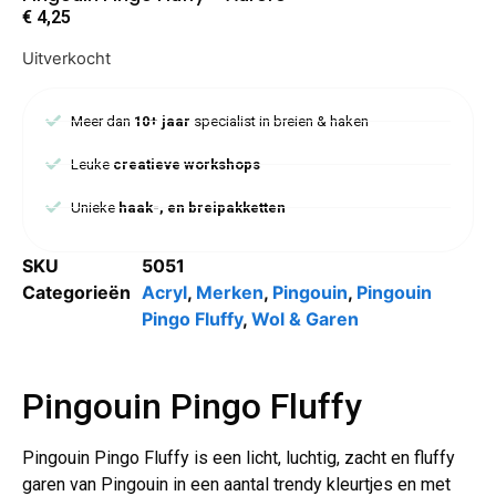
€
4,25
Uitverkocht
Meer dan
10+ jaar
specialist in breien & haken
Leuke
creatieve workshops
Unieke
haak-, en breipakketten
SKU
5051
Categorieën
Acryl
,
Merken
,
Pingouin
,
Pingouin
Pingo Fluffy
,
Wol & Garen
Pingouin Pingo Fluffy
Pingouin Pingo Fluffy is een licht, luchtig, zacht en fluffy
garen van Pingouin in een aantal trendy kleurtjes en met