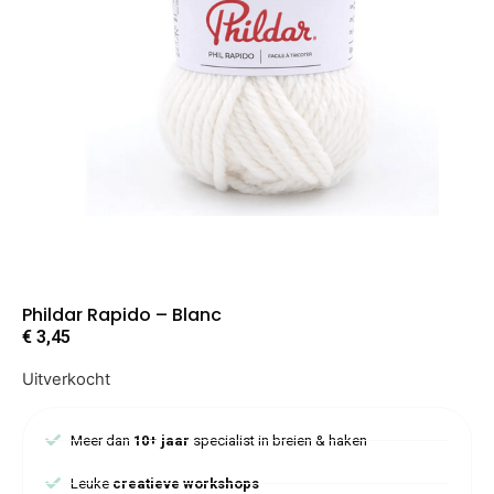
Phildar Rapido – Blanc
€
3,45
Uitverkocht
Meer dan
10+ jaar
specialist in breien & haken
Leuke
creatieve workshops