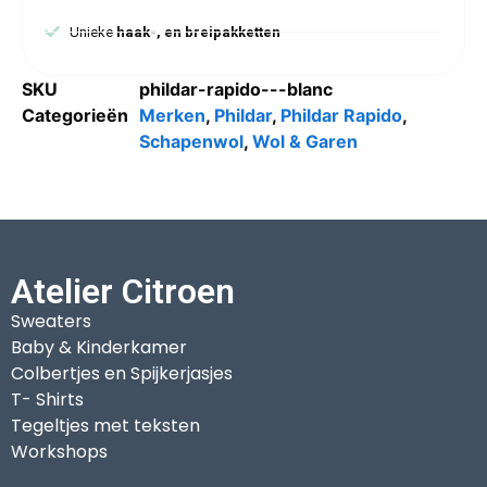
Unieke
haak-, en breipakketten
SKU
phildar-rapido---blanc
Categorieën
Merken
,
Phildar
,
Phildar Rapido
,
Schapenwol
,
Wol & Garen
Atelier Citroen
Sweaters
Baby & Kinderkamer
Colbertjes en Spijkerjasjes
T- Shirts
Tegeltjes met teksten
Workshops