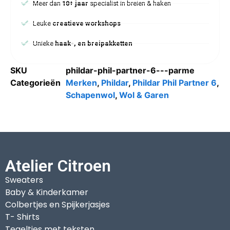
Meer dan
10+ jaar
specialist in breien & haken
Leuke
creatieve workshops
Unieke
haak-, en breipakketten
SKU
phildar-phil-partner-6---parme
Categorieën
Merken
,
Phildar
,
Phildar Phil Partner 6
,
Schapenwol
,
Wol & Garen
Atelier Citroen
Sweaters
Baby & Kinderkamer
Colbertjes en Spijkerjasjes
T- Shirts
Tegeltjes met teksten