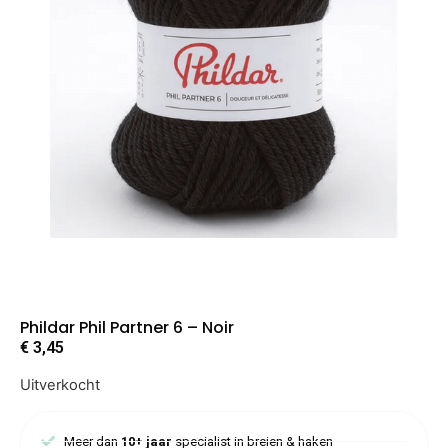
Phildar Phil Partner 6 – Noir
€
3,45
Uitverkocht
Meer dan
10+ jaar
specialist in breien & haken