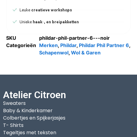
Leuke
creatieve workshops
Unieke
haak-, en breipakketten
SKU
phildar-phil-partner-6---noir
Categorieën
Merken
,
Phildar
,
Phildar Phil Partner 6
,
Schapenwol
,
Wol & Garen
Atelier Citroen
Sweaters
Baby & Kinderkamer
Colbertjes en Spijkerjasjes
T- Shirts
Tegeltjes met teksten