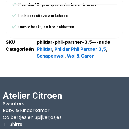
Meer dan
10+ jaar
specialist in breien & haken
Leuke
creatieve workshops
Unieke
haak-, en breipakketten
SKU
phildar-phil-partner-3,5---nude
Categorieën
Phildar
,
Phildar Phil Partner 3,5
,
Schapenwol
,
Wol & Garen
Atelier Citroen
Sweaters
Baby & Kinderkamer
Colbertjes en Spijkerjasjes
T- Shirts