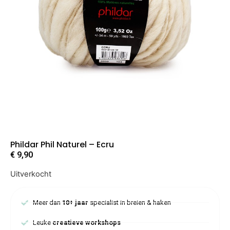
Phildar Phil Naturel – Ecru
€
9,90
Uitverkocht
Meer dan
10+ jaar
specialist in breien & haken
Leuke
creatieve workshops