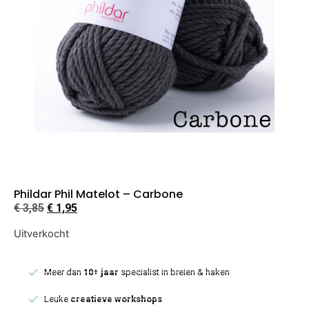
Phildar Phil Matelot – Carbone
€
3,85
€
1,95
Uitverkocht
Meer dan
10+ jaar
specialist in breien & haken
Leuke
creatieve workshops