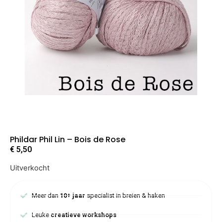
Phildar Phil Lin – Bois de Rose
€
5,50
Uitverkocht
Meer dan
10+ jaar
specialist in breien & haken
Leuke
creatieve workshops