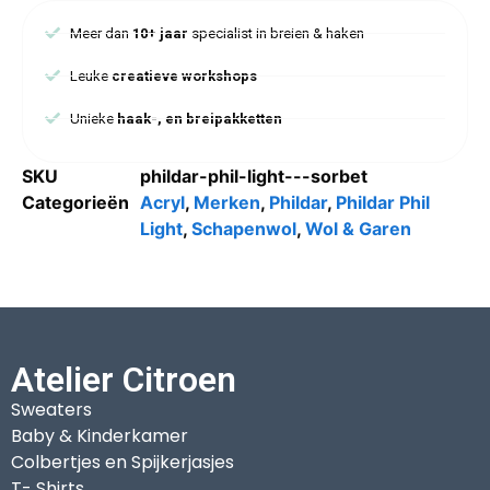
Meer dan
10+ jaar
specialist in breien & haken
Leuke
creatieve workshops
Unieke
haak-, en breipakketten
SKU
phildar-phil-light---sorbet
Categorieën
Acryl
,
Merken
,
Phildar
,
Phildar Phil
Light
,
Schapenwol
,
Wol & Garen
Atelier Citroen
Sweaters
Baby & Kinderkamer
Colbertjes en Spijkerjasjes
T- Shirts