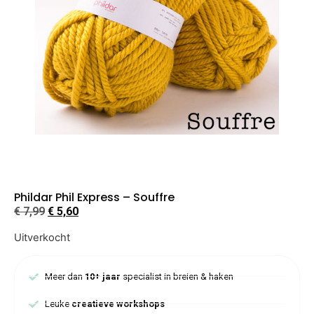
Phildar Phil Express – Souffre
€
7,99
€
5,60
Uitverkocht
Meer dan
10+ jaar
specialist in breien & haken
Leuke
creatieve workshops