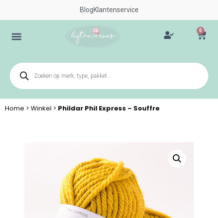
Blog
Klantenservice
0
Home
>
Winkel
>
Phildar Phil Express – Souffre