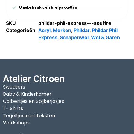
Unieke
haak-, en breipakketten
SKU
phildar-phil-express---souffre
Categorieën
Acryl
,
Merken
,
Phildar
,
Phildar Phil
Express
,
Schapenwol
,
Wol & Garen
Atelier Citroen
Sweaters
Baby & Kinderkamer
Colbertjes en Spijkerjasjes
T- Shirts
Tegeltjes met teksten
Workshops