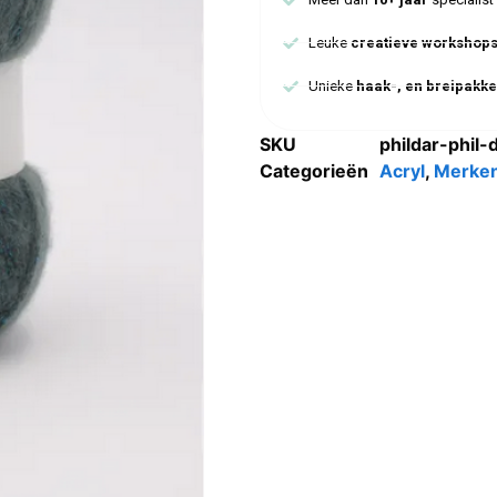
Leuke
creatieve workshop
Unieke
haak-, en breipakke
SKU
phildar-phil
Categorieën
Acryl
,
Merke