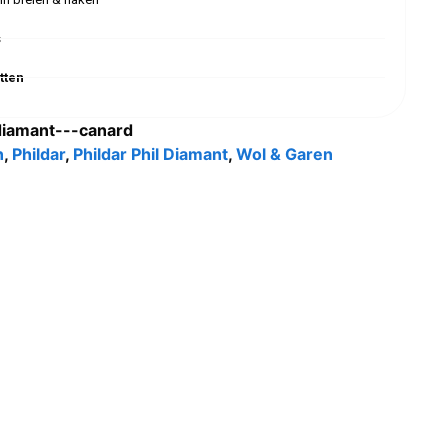
s
tten
-diamant---canard
n
,
Phildar
,
Phildar Phil Diamant
,
Wol & Garen