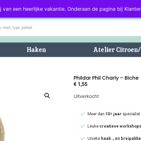
0)
Blog
Klantenservice
j van een heerlijke vakantie. Onderaan de pagina bij Klanten
Haken
Atelier Citroe
Phildar Phil Charly – Biche
€
1,55
Uitverkocht
Meer dan
10+ jaar
specialist
Leuke
creatieve workshop
Unieke
haak-, en breipakke