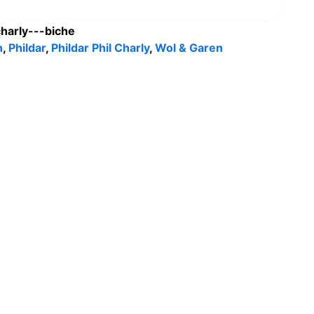
charly---biche
n
,
Phildar
,
Phildar Phil Charly
,
Wol & Garen