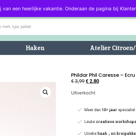
0)
Blog
Klantenservice
j van een heerlijke vakantie. Onderaan de pagina bij Klanten
Haken
Atelier Citroe
Phildar Phil Caresse – Ecru
€
3,99
€
2,80
Uitverkocht
Meer dan
10+ jaar
specialist
Leuke
creatieve workshop
Unieke
haak-, en breipakke