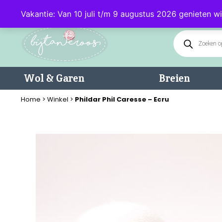
Klantenservice: 085 - 0602232 (maandag t/m donderdag van 9.00-17.0
Vakantie: Van 10 juli t/m 9 augustus 2026 genieten wi
Wol & Garen
Breien
Home
>
Winkel
>
Phildar Phil Caresse – Ecru