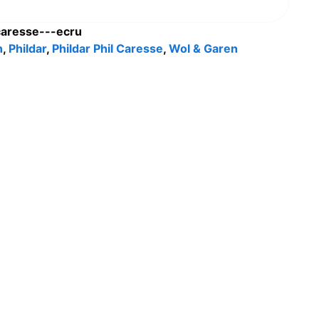
-caresse---ecru
n
,
Phildar
,
Phildar Phil Caresse
,
Wol & Garen