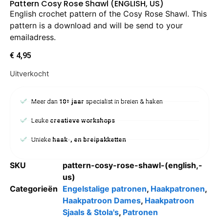
Pattern Cosy Rose Shawl (ENGLISH, US)
English crochet pattern of the Cosy Rose Shawl. This
pattern is a download and will be send to your
emailadress.
€
4,95
Uitverkocht
Meer dan
10+ jaar
specialist in breien & haken
Leuke
creatieve workshops
Unieke
haak-, en breipakketten
SKU
pattern-cosy-rose-shawl-(english,-
us)
Categorieën
Engelstalige patronen
,
Haakpatronen
,
Haakpatroon Dames
,
Haakpatroon
Sjaals & Stola's
,
Patronen