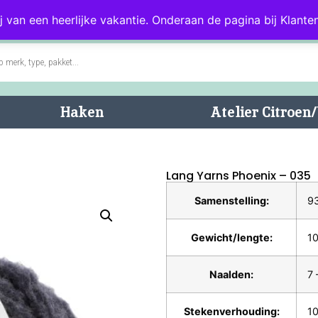
0)
Blog
Klantenservice
j van een heerlijke vakantie. Onderaan de pagina bij Klanten
Haken
Atelier Citroe
Lang Yarns Phoenix – 035
Samenstelling:
93
Gewicht/lengte:
10
Naalden:
7
Stekenverhouding:
10