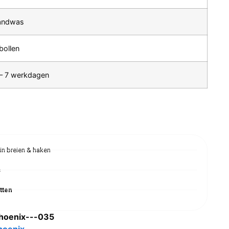
andwas
bollen
– 7 werkdagen
 in breien & haken
s
tten
hoenix---035