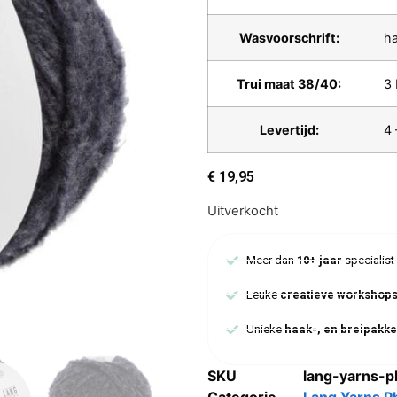
Wasvoorschrift:
h
Trui maat 38/40:
3 
Levertijd:
4 
€
19,95
Uitverkocht
Meer dan
10+ jaar
specialist
Leuke
creatieve workshop
Unieke
haak-, en breipakke
SKU
lang-yarns-p