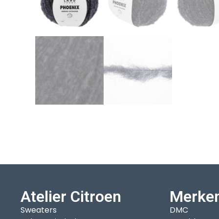
Atelier Citroen
Merke
Sweaters
DMC