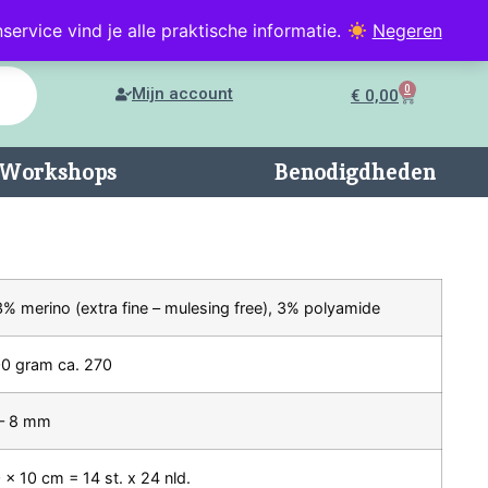
service vind je alle praktische informatie.
Negeren
0
Mijn account
€
0,00
n/Workshops
Benodigdheden
% merino (extra fine – mulesing free), 3% polyamide
0 gram ca. 270
 – 8 mm
 x 10 cm = 14 st. x 24 nld.