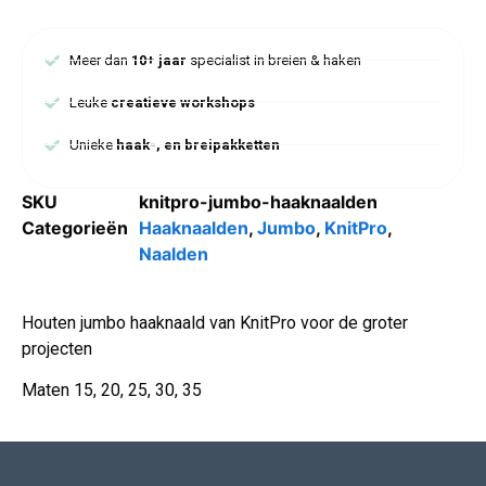
Meer dan
10+ jaar
specialist in breien & haken
Leuke
creatieve workshops
Unieke
haak-, en breipakketten
SKU
knitpro-jumbo-haaknaalden
Categorieën
Haaknaalden
,
Jumbo
,
KnitPro
,
Naalden
Houten jumbo haaknaald van KnitPro voor de groter
projecten
Maten 15, 20, 25, 30, 35