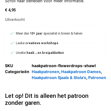
Scroll naar beneden voor meer informatie.
€
4,95
Uitverkocht
Meer dan
10+ jaar
specialist in breien & haken
Leuke
creatieve workshops
Unieke
haak-, en breipakketten
SKU
haakpatroon-flowerdrops-shawl
Categorieën
Haakpatronen
,
Haakpatroon Dames
,
Haakpatroon Sjaals & Stola's
,
Patronen
Let op! Dit is alleen het patroon
zonder garen.