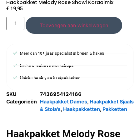
Haakpakket Melody Rose Shawl Koraalmix
€
19,95
Toevoegen aan winkelwagen
Meer dan
10+ jaar
specialist in breien & haken
Leuke
creatieve workshops
Unieke
haak-, en breipakketten
SKU
7436954124166
Categorieën
Haakpakket Dames
,
Haakpakket Sjaals
& Stola's
,
Haakpakketten
,
Pakketten
Haakpakket Melody Rose